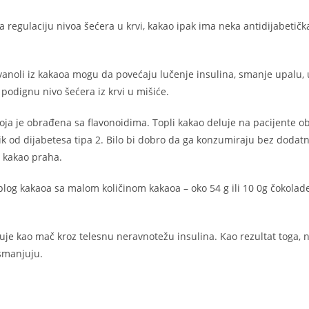
regulaciju nivoa šećera u krvi, kakao ipak ima neka antidijabetičk
vanoli iz kakaoa mogu da povećaju lučenje insulina, smanje upalu,
 podignu nivo šećera iz krvi u mišiće.
oja je obrađena sa flavonoidima. Topli kakao deluje na pacijente o
ik od dijabetesa tipa 2. Bilo bi dobro da ga konzumiraju bez dodat
d kakao praha.
plog kakaoa sa malom količinom kakaoa – oko 54 g ili 10 0g čokolad
uje kao mač kroz telesnu neravnotežu insulina. Kao rezultat toga, n
 smanjuju.