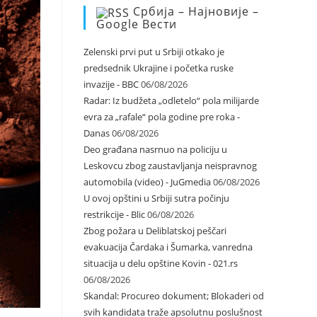
Србија – Најновије –
Google Вести
Zelenski prvi put u Srbiji otkako je
predsednik Ukrajine i početka ruske
invazije - BBC
06/08/2026
Radar: Iz budžeta „odletelo“ pola milijarde
evra za „rafale“ pola godine pre roka -
Danas
06/08/2026
Deo građana nasrnuo na policiju u
Leskovcu zbog zaustavljanja neispravnog
automobila (video) - JuGmedia
06/08/2026
U ovoj opštini u Srbiji sutra počinju
restrikcije - Blic
06/08/2026
Zbog požara u Deliblatskoj peščari
evakuacija Čardaka i Šumarka, vanredna
situacija u delu opštine Kovin - 021.rs
06/08/2026
Skandal: Procureo dokument; Blokaderi od
svih kandidata traže apsolutnu poslušnost