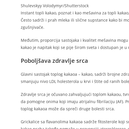
Shulevskyy Volodymyr/Shutterstock
Instant topli kakao, poznat i kao mešavina za topli kakao
Često sadrži i prah mleka ili slične supstance kako bi mog
zgušnjivače.
Međutim, proporcija sastojaka i kvalitet mešavina mogu 
kakao je napitak koji se pije širom sveta i dostupan je u 
Poboljšava zdravlje srca
Glavni sastojak toplog kakaoa – kakao, sadrži brojne zdrav
smanjuju nivo LDL holesterola u krvi i štite od ranih bole
Zdravlje srca je očuvano zahvaljujući toplom kakaou, t
da pomogne onima koji imaju atrijalnu fibrilaciju (AF). 
toplog kakaoa može da spreči druge bolesti srca.
Grickalice sa flavanolima kakaoa sadrže fitosterole koji 
kakao praha takođe pomaže u prevenciji ateroskleroze, s