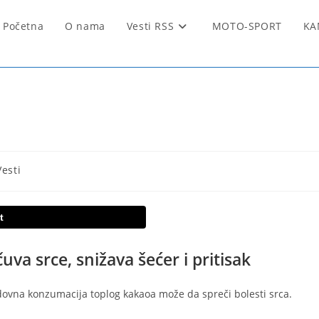
Početna
O nama
Vesti RSS
MOTO-SPORT
KA
Vesti
t
va srce, snižava šećer i pritisak
edovna konzumacija toplog kakaoa može da spreči bolesti srca.