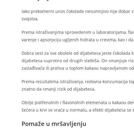
Iako prekomerni unos čokolade nesumnjivo nije dobar za 
svojstva.
Prema istraživanjima sprovedenim u laboratorijama, fla
varenje i apsorpciju ugljenih hidrata u crevima, kao i da
Dobra vest za sve obolele od dijabetesa jeste čokolada k
dijabetesa suprotno od drugih slatkiša. On smanjuje riz
zaslađivača ili preliva u toplom kakaou napravljenom o
Prema rezultatima istraživanja, redovna konzumacija to
znatno da smanji rizik od dijabetesa.
Obilje polifenolnih i flavonolnih elemenata u kakaou del
šećera u krvi se vraća u normalu, a efekti dijabetesa se
Pomaže u mršavljenju