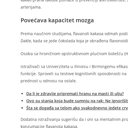
arterijama.
Povećava kapacitet mozga
Prema naučnim studijama, flavanoli kakaoa odmah podiž
Dakle, kada se jede čokolada koja je obrađena flavonoid
Osoba sa hroničnom opstruktivnom plućnom bolešću (HOP
Istraživači sa Univerziteta u Ilinoisu i Birmingemu efika
funkcije. Sproveli su testove kognitivnih sposobnosti na 
prednost u odnosu na ostale.
Da li je zdravije pripremati hranu na masti ili ulju?
Ovo su stanja koja bude sumnju na rak: Ne ignorišit
Šta se događa sa telom ako svakodnevno jedete cr
Dodatna istraživanja sugerišu da i oni sa mentalnim pr
konzumacije flavanola kakaoa.