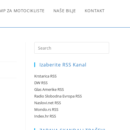
MP ZA MOTOCIKLISTE
NAŠE BILJE
KONTAKT
Press
Escape
to
Izaberite RSS Kanal
close
the
Krstarica RSS
search
DW RSS
panel.
Glas Amerike RSS
Radio Slobodna Evropa RSS
Naslovi.net RSS
Mondo.rs RSS
Index.hr RSS