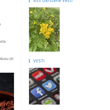
RSS Ukrštene Vesti
e
vila
usu (ili
VESTI