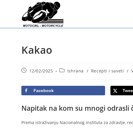
Skip
to
content
Kakao
Post
Post
12/02/2025
Ishrana
/
Recepti i saveti
/
published:
category:
Facebook
Twee
Napitak na kom su mnogi odrasli ču
Prema istraživanju Nacionalnog instituta za zdravlje, r