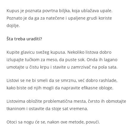
Kupus je poznata povrtna biljka, koja ublažava upale.
Poznato je da ga za natečene i upaljene grudi koriste
dojilje.
Šta treba uraditi?
Kupite glavicu svežeg kupusa. Nekoliko listova dobro
izlupajte tučkom za meso, da puste sok. Onda ih lagano
umotajte u čistu krpu i stavite u zamrzivač na pola sata.
Listovi se ne bi smeli da se smrznu, već dobro rashlade,
kako biste od njih mogli da napravite efikasne obloge.
Listovima obložite problematična mesta, čvrsto ih obmotajte
tkaninom i ostavite da stoje sat vremena.
Otoci sa nogu će se, nakon ove metode, povući.