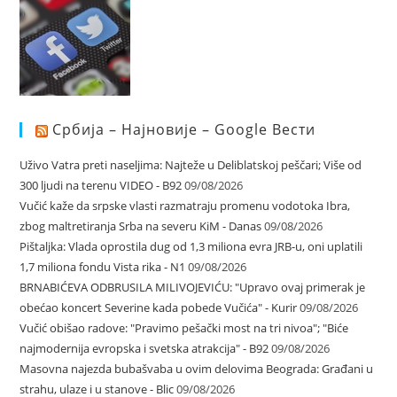
Србија – Најновије – Google Вести
Uživo Vatra preti naseljima: Najteže u Deliblatskoj peščari; Više od
300 ljudi na terenu VIDEO - B92
09/08/2026
Vučić kaže da srpske vlasti razmatraju promenu vodotoka Ibra,
zbog maltretiranja Srba na severu KiM - Danas
09/08/2026
Pištaljka: Vlada oprostila dug od 1,3 miliona evra JRB-u, oni uplatili
1,7 miliona fondu Vista rika - N1
09/08/2026
BRNABIĆEVA ODBRUSILA MILIVOJEVIĆU: "Upravo ovaj primerak je
obećao koncert Severine kada pobede Vučića" - Kurir
09/08/2026
Vučić obišao radove: "Pravimo pešački most na tri nivoa"; "Biće
najmodernija evropska i svetska atrakcija" - B92
09/08/2026
Masovna najezda bubašvaba u ovim delovima Beograda: Građani u
strahu, ulaze i u stanove - Blic
09/08/2026