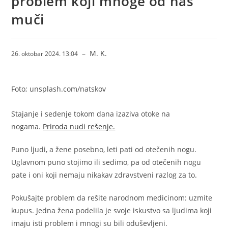
problem koji mnoge od nas
muči
–
M. K.
26. oktobar 2024. 13:04
Foto; unsplash.com/natskov
Stajanje i sedenje tokom dana izaziva otoke na
nogama.
Priroda nudi rešenje.
Puno ljudi, a žene posebno, leti pati od otečenih nogu.
Uglavnom puno stojimo ili sedimo, pa od otečenih nogu
pate i oni koji nemaju nikakav zdravstveni razlog za to.
Pokušajte problem da rešite narodnom medicinom: uzmite
kupus. Jedna žena podelila je svoje iskustvo sa ljudima koji
imaju isti problem i mnogi su bili oduševljeni.