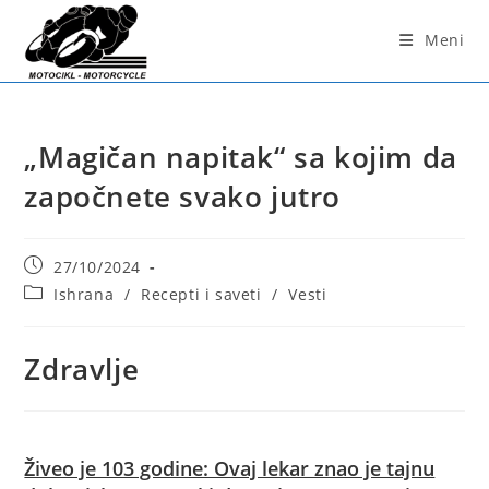
Skip
to
Meni
content
„Magičan napitak“ sa kojim da
započnete svako jutro
Post
27/10/2024
published:
Post
Ishrana
/
Recepti i saveti
/
Vesti
category:
Zdravlje
Živeo je 103 godine: Ovaj lekar znao je tajnu