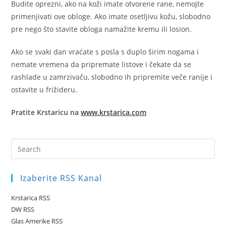
Budite oprezni, ako na koži imate otvorene rane, nemojte
primenjivati ove obloge. Ako imate osetljivu kožu, slobodno
pre nego što stavite obloga namažite kremu ili losion.
Ako se svaki dan vraćate s posla s duplo širim nogama i
nemate vremena da pripremate listove i čekate da se
rashlade u zamrzivaču, slobodno ih pripremite veče ranije i
ostavite u frižideru.
Pratite Krstaricu na
www.krstarica.com
Pre
Es
to
Izaberite RSS Kanal
clo
the
Krstarica RSS
sea
DW RSS
pan
Glas Amerike RSS