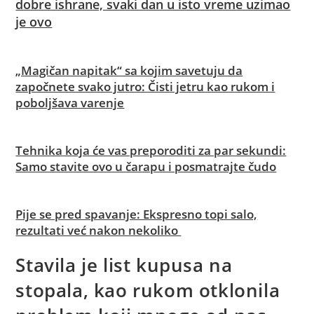
dobre ishrane, svaki dan u isto vreme uzimao
je ovo
„Magičan napitak“ sa kojim savetuju da
započnete svako jutro: Čisti jetru kao rukom i
poboljšava varenje
Tehnika koja će vas preporoditi za par sekundi:
Samo stavite ovo u čarapu i posmatrajte čudo
Pije se pred spavanje: Ekspresno topi salo,
rezultati već nakon nekoliko
Stavila je list kupusa na
stopala, kao rukom otklonila