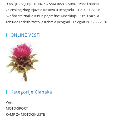
"OVO JE ŽALJENJE, DUBOKO SAM RAZOČARAN" Pacoli napao
Zelenskog zbog izjave o Kosovu u Beogradu - Blic
09/08/2026
Sve što ste znali o Kini je pogrešno! Kineskinja u Srbiji razbila
zablude i otkrila zašto je izabrala Beograd - Telegraf.rs
09/08/2026
ONLINE VESTI
Kategorije Clanaka
Vesti
MOTO-SPORT
KAMP ZA MOTOCIKLISTE