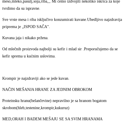
meso,mleko,pasulj,soja,riba,,, Mi ćemo izdvojiti nekoliko iskrica za koje
tvrdimo da su ispravne.
Sve vrste mesa i riba isključivo konzumirati kuvane.Ubedljivo najzdravija
priprema je „ISPOD SAČA“.
Kuvana jaja i nikako pržena.
Od mlečnih proizvoda najbolji su kefir i mlad sir .Preporučujemo da se
kefir sprema u kućnim uslovima.
Krompir je najzdraviji ako se jede kuvan.
NAČIN MEŠANJA HRANE ZA JEDNIM OBROKOM
Proteinsku hranu(belančevine) nepravilno je sa hranom bogatom
skrobom(hleb,testenine,krompir,kukuruz)
MED,ORAH I BADEM MEŠAJU SE SA SVIM HRANAMA