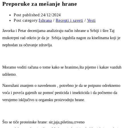
Preporuke za mešanje hrane
Post published:
24/12/2024
Post category:
Ishrana
/
Recepti i saveti
/
Vesti
Javorka i Petar decenijama analiziraju način ishrane u Srbiji i šire.Taj
mukotrpni rad otkrio je da je Srbija izgubila nagon za kiselinama koji je
nephodan za očuvanje zdravlja.
Moramo voditi računa o tome kako se hranimo,šta pijemo i kakav vazduh
udišemo.
Naoružani znanjem o navedenom , potrebno je da se potpuno odreknemo
voća i povrća gajenih uz pomoć pesticida i insekticida i da počnemo da
verujemo isključivo u organsku proizvodnju heane.
Što se tiče proteinske hrane: sir,jaja,piletina,crveno