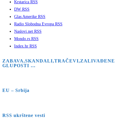
Krstarica RSS
DW RSS
Glas Amerike RSS
Radio Slobodna Evropa RSS
Naslovi.net RSS
Mondo.rs RSS
Index.hr RSS
ZABAVA,SKANDALI,TRAČEVI,ZALIVAĐENE
GLUPOSTI …
EU – Srbija
RSS ukrštene vesti