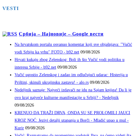
VESTI
Србија – Најновије – Google вести
Na hrvatskom portalu osvanuo komentar koji sve objašnjava: "Vučić
vodi Srbiju ka vrhu" FOTO - b92.net
09/08/2026
Hrvati kukaju zbog Zelenskog: Boli ih što Vučić vodi politiku u
interesu Srbije - b92.net
09/08/2026
Vučić ugostio Zelenskog i zadao im odlučujući udarac: Histerija u
Prištini, skinuli ukrajinsku zastavu! - alo.rs
09/08/2026
Nedeljnik saznaje: Najveći izdavači ne idu na Sajam knjiga! Da li je
ovo kraj najveće kulturne manifestacije u Srbiji? - Nedeljnik
09/08/2026
KRENUO DA TRAŽI DRVA, ONDA SU SE PROLOMILI JAUCI
KROZ NOĆ: Jezivi detalji utapanja u Borči - Mladić upao u mul -
Kurir
09/08/2026
Vučić: Razmatramo da promenimo vodotok Ibra, pa ćemo videti šta