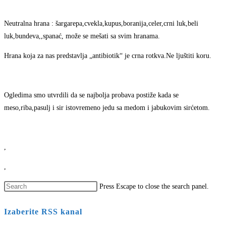
Neutralna hrana : šargarepa,cvekla,kupus,boranija,celer,crni luk,beli
luk,bundeva,,spanać, može se mešati sa svim hranama.
Hrana koja za nas predstavlja „antibiotik“ je crna rotkva.Ne ljuštiti koru.
Ogledima smo utvrdili da se najbolja probava postiže kada se
meso,riba,pasulj i sir istovremeno jedu sa medom i jabukovim sirćetom.
,
,
Press Escape to close the search panel.
Izaberite RSS kanal