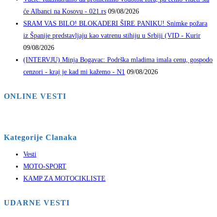
će Albanci na Kosovu - 021.rs
09/08/2026
SRAM VAS BILO! BLOKADERI ŠIRE PANIKU! Snimke požara
iz Španije predstavljaju kao vatrenu stihiju u Srbiji (VID - Kurir
09/08/2026
(INTERVJU) Minja Bogavac: Podrška mladima imala cenu, gospodo
cenzori - kraj je kad mi kažemo - N1
09/08/2026
ONLINE VESTI
Kategorije Clanaka
Vesti
MOTO-SPORT
KAMP ZA MOTOCIKLISTE
UDARNE VESTI